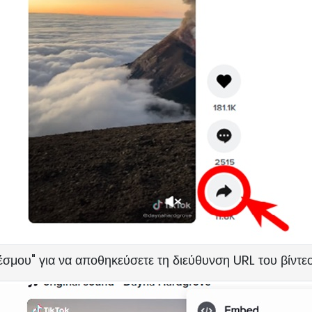
σμου" για να αποθηκεύσετε τη διεύθυνση URL του βίντε