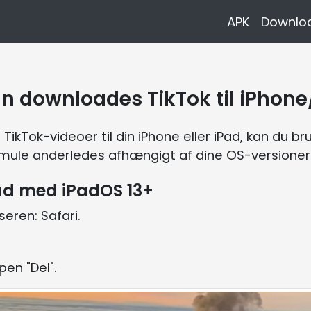
APK
Downloa
n downloades TikTok til iPhone
Tok-videoer til din iPhone eller iPad, kan du brug
smule anderledes afhængigt af dine OS-versioner
Pad med iPadOS 13+
eren: Safari.
en "Del".