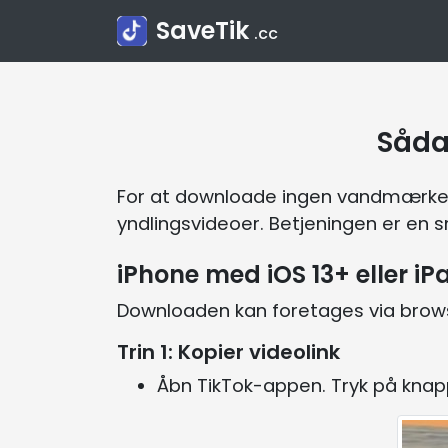
SaveTik
.cc
Såda
For at downloade ingen vandmærke Tik
yndlingsvideoer. Betjeningen er en 
iPhone med iOS 13+ eller i
Downloaden kan foretages via brows
Trin 1: Kopier videolink
Åbn TikTok-appen. Tryk på knapp