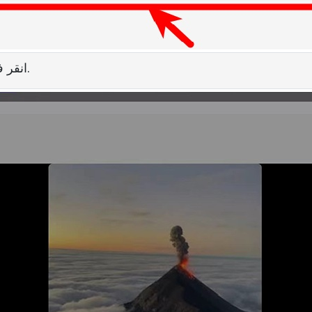
انقر فوق الزر "تنزيل" في مربع الحوار المنبثق.