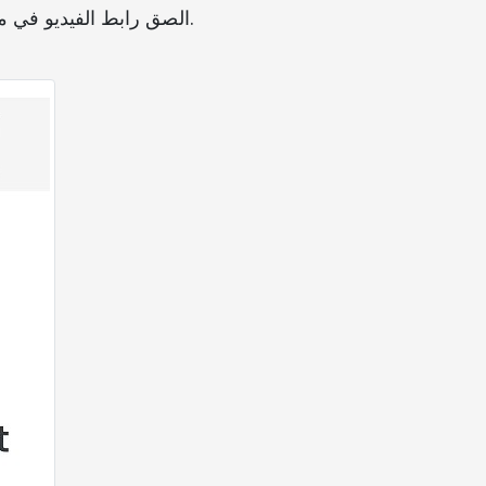
الصق رابط الفيديو في مربع البحث: انقر بزر الماوس الأيمن على مربع الإدخال ثم اضغط على الزر "لصق" في القائمة المنسدلة.