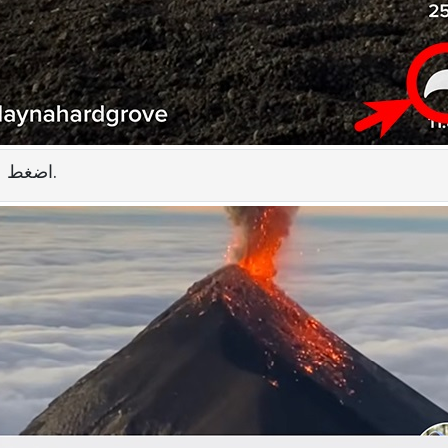
اضغط على زر "نسخ الرابط" لنسخ رابط الفيديو.