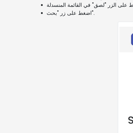
اضغط على زر "بحث".