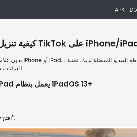
APK
Do
فية تنزيل TikTok على iPhone/iPad
العمليات قليلاً اعتمادًا على إصدارات نظام التشغيل لديك.
iPhone يعمل بنظام iOS 13+ أو iPad يعمل بنظام iPadOS 13+
افتح تطبيق تيك توك. اضغط على زر "مشاركة".