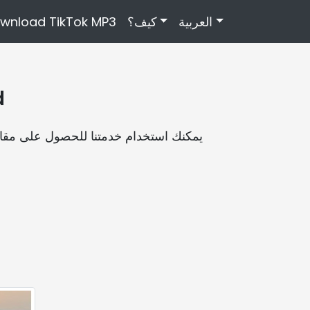
العربية
كيف؟
wnload TikTok MP3
كي