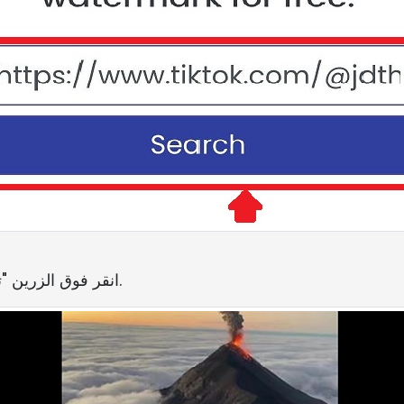
انقر فوق الزرين "تنسيق" و"تنزيل" لحفظ الفيديو أو الصوت.