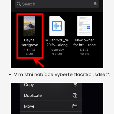
V místní nabídce vyberte tlačítko „sdílet“.