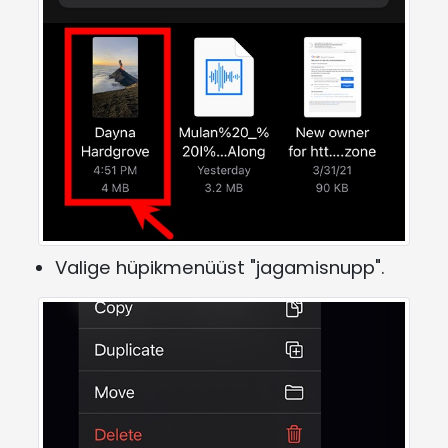
Valige hüpikmenüüst "jagamisnupp".