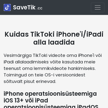
SaveTik
.cc
Kuidas TikToki iPhone'i/iPadi
alla laadida
Vesimärgiga TikToki videote oma iPhone'i või
iPadi allalaadimiseks võite kasutada meie
teenust oma lemmikvideote hankimiseks.
Toimingud on teie OS-i versioonidest
sõltuvalt pisut erinevad.
iPhone operatsioonisüsteemiga
iOS 13+ või iPad
operatsioonisüsteemiga iPadOS