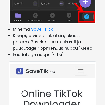
Minema
SaveTik.cc
.
Kleepige video link otsingukasti:
paremklõpsake sisestuskastil ja
puudutage rippmenüüs nuppu "Kleebi".
Puudutage nuppu "Otsi".