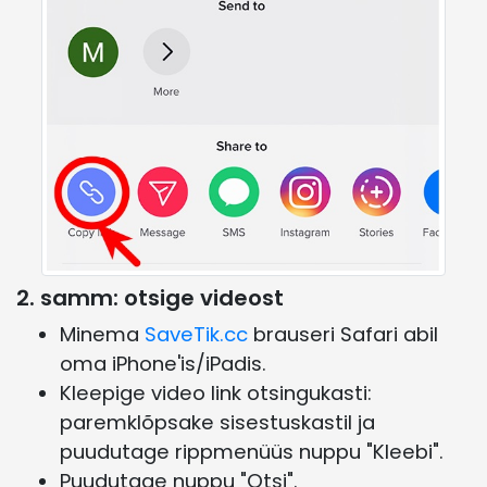
2. samm: otsige videost
Minema
SaveTik.cc
brauseri Safari abil
oma iPhone'is/iPadis.
Kleepige video link otsingukasti:
paremklõpsake sisestuskastil ja
puudutage rippmenüüs nuppu "Kleebi".
Puudutage nuppu "Otsi".