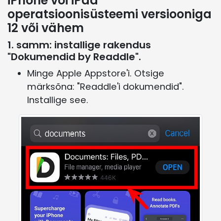
iPhone või iPad
operatsioonisüsteemi versiooniga
12 või vähem
1. samm: installige rakendus
"Dokumendid by Readdle".
Minge Apple Appstore'i. Otsige
märksõna: "Readdle'i dokumendid".
Installige see.