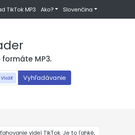
d TikTok MP3
Ako?
Slovenčina
ader
o formáte MP3.
Vyhľadávanie
Vložiť
ahovanie videí TikTok. Je to ľahké,