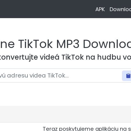
APK
Downloa
ine TikTok MP3 Downlo
a konvertujte videá TikTok na hudbu v
Teraz poskytujeme aplikáciu na sť