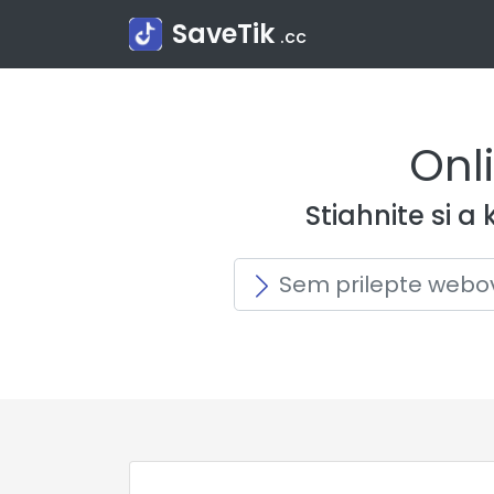
SaveTik
.cc
Onl
Stiahnite si 