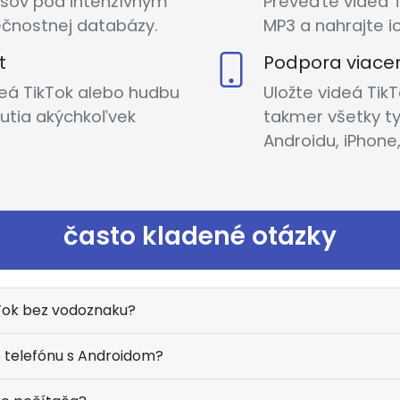
rusov pod intenzívnym
Preveďte videá 
čnostnej databázy.
MP3 a nahrajte i
t
Podpora viacer
ideá TikTok alebo hudbu
Uložte videá Ti
utia akýchkoľvek
takmer všetky t
Androidu, iPhone,
často kladené otázky
kTok bez vodoznaku?
o telefónu s Androidom?