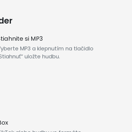
der
tiahnite si MP3
yberte MP3 a klepnutím na tlačidlo
Stiahnuť“ uložte hudbu.
Box