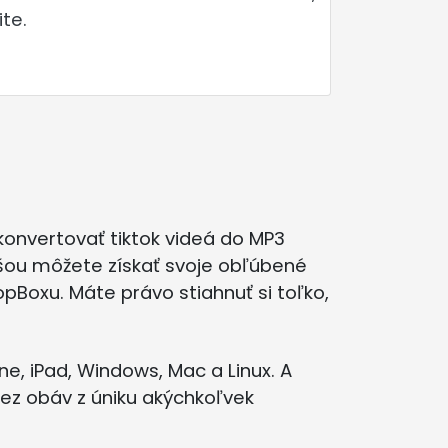
te.
onvertovať tiktok videá do MP3
yšou môžete získať svoje obľúbené
Boxu. Máte právo stiahnuť si toľko,
e, iPad, Windows, Mac a Linux. A
bez obáv z úniku akýchkoľvek