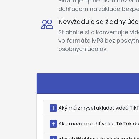
Služba je úplne čistá bez ví
dohľadom na základe bezpe
Nevyžaduje sa žiadny úče
Stiahnite si a konvertujte v
vo formáte MP3 bez poskytn
osobných údajov.
Aký má zmysel ukladať videá Ti
Ako môžem uložiť video TikTok d