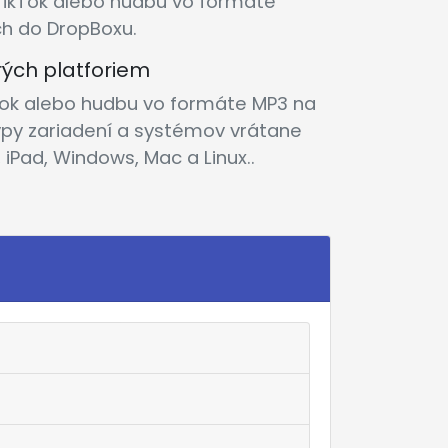
TikTok alebo hudbu vo formáte
ch do DropBoxu.
ých platforiem
kTok alebo hudbu vo formáte MP3 na
ypy zariadení a systémov vrátane
 iPad, Windows, Mac a Linux..