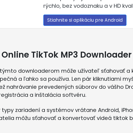
rýchlo, bez vodoznaku a v HD kvali
Stiahnite si aplikáciu pre Android
Online TikTok MP3 Downloader
s týmto downloaderom môže užívateľ sťahovať a k
zpečná a ľahko sa používa. Len pár kliknutiami m
iež nahrávanie prevedených súborov do vášho Drop
egistrácia a inštalácia softvéru.
typy zariadení a systémov vrátane Android, iPhon
vatelia môžu sťahovať a konvertovať videá tiktok 