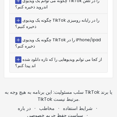
چگونه می توانم یک ویدیوی TikTok را در تلفن
اندروید ذخیره کنم؟
چگونه یک ویدیوی TikTok را در رایانه رومیزی
ذخیره کنیم؟
چگونه یک ویدیوی TikTok را در iPhone/ipad
ذخیره کنم؟
از کجا می توانم ویدیوهایی را که تازه دانلود شده
اند پیدا کنم؟
سلب مسئولیت: این برنامه به هیچ وجه به TikTok یا برند
TikTok مرتبط نیست.
⋅
شرایط استفاده
⋅
مخاطب
⋅
در باره
⋅
سیاست حفظ حریم خصوصی