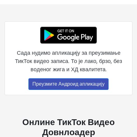
Сада нудимо апликацију за преузимање
ТикТок видео записа. То је лако, брзо, без
воденог жига и ХД квалитета.
Преузмите Андроид апликацију
Онлине ТикТок Видео
Довнлоадер