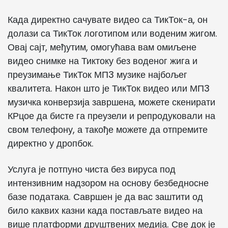
Када директно сачувате видео са ТикТок-а, он
долази са ТикТок логотипом или воденим жигом.
Овај сајт, међутим, омогућава вам омиљене
видео снимке на Тиктоку без воденог жига и
преузимање ТикТок МП3 музике најбољег
квалитета. Након што је ТикТок видео или МП3
музичка конверзија завршена, можете скенирати
КРцое да бисте га преузели и репродуковали на
свом телефону, а такође можете да отпремите
директно у дропбок.
Услуга је потпуно чиста без вируса под
интензивним надзором на основу безбедносне
базе података. Савршен је да вас заштити од
било каквих казни када постављате видео на
више платформи друштвених медија. Све док је