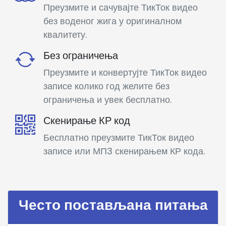
Преузмите и сачувајте ТикТок видео
без воденог жига у оригиналном
квалитету.
Без ограничења
Преузмите и конвертујте ТикТок видео
записе колико год желите без
ограничења и увек бесплатно.
Скенирање КР код
Бесплатно преузмите ТикТок видео
записе или МП3 скенирањем КР кода.
Често постављана питања