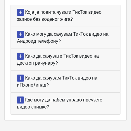
Која је поента чувати ТикТок видео
записе без воденог жига?
Како могу да сачувам ТикТок видео на
Андроид телефону?
Како да сачувате ТикТок видео на
десктоп рачунару?
Како да сачувам ТикТок видео на
иПхоне/ипад?
Где могу да нађем управо преузете
видео снимке?