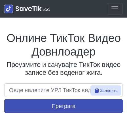
SaveTik
.cc
Онлине ТикТок Видео
Довнлоадер
Преузмите и сачувајте ТикТок видео
записе без воденог жига.
Залепите
Претрага