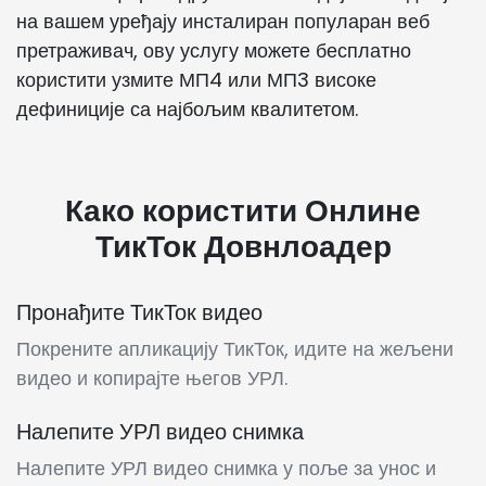
на вашем уређају инсталиран популаран веб
претраживач, ову услугу можете бесплатно
користити узмите МП4 или МП3 високе
дефиниције са најбољим квалитетом.
Како користити Онлине
ТикТок Довнлоадер
Пронађите ТикТок видео
Покрените апликацију ТикТок, идите на жељени
видео и копирајте његов УРЛ.
Налепите УРЛ видео снимка
Налепите УРЛ видео снимка у поље за унос и