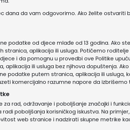
ima.
 dana da vam odgovorimo. Ako želite ostvariti bi
ne podatke od djece mlađe od 13 godina. Ako ste 
tranica, aplikacija ili usluga. Potičemo roditelje
 djece i da pomognu u provedbi ove Politike upuću
aplikacija ili usluga bez njihova dopuštenja. Ako
e podatke putem stranica, aplikacija ili usluga, k
zeti komercijalno razumne napore da izbrišemo 
atke
za rad, održavanje i poboljšanje značajki i funkci
 radi poboljšanja korisničkog iskustva. Na primjer
ovitost web stranice i nadzirati skupne metrike kao 