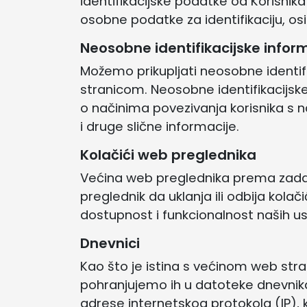
identifikacijske podatke od Korisni
osobne podatke za identifikaciju, os
Neosobne identifikacijske infor
Možemo prikupljati neosobne identifi
stranicom. Neosobne identifikacijske 
o načinima povezivanja korisnika s n
i druge slične informacije.
Kolačići web preglednika
Većina web preglednika prema zadan
preglednik da uklanja ili odbija kola
dostupnost i funkcionalnost naših us
Dnevnici
Kao što je istina s većinom web str
pohranjujemo ih u datoteke dnevnika
adrese internetskog protokola (IP), k