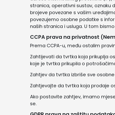
stranica, operativni sustav, oznaku d
brojeve povezane s vašim uređajima
povezujemo osobne podatke s infor
naših stranica i usluga. U tom bism
CCPA prava na privatnost (Nem
Prema CCPA-u, među ostalim pravima,
Zahtijevati da tvrtka koja prikuplja
koje je tvrtka prikupila o potrošačim
Zahtjev da tvrtka izbriše sve osobne
Zahtjevajte da tvrtka koja prodaje
Ako postavite zahtjev, imamo mjesec
se.
GDPR prava na zaštitu podatak