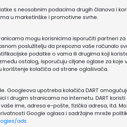
tke s neosobnim podacima drugih članova i korisn
ama u marketinške i promotivne svrhe.
tranicama mogu korisnicima isporučiti partneri za
lasnom poslužitelju da prepozna vaše računalo sv
ifikacijske podatke o vama ili drugima koji koris
đu ostalog, isporučuju ciljane oglase za koje vj
u korištenje kolačića od strane oglašivača.
le. Googleova upotreba kolačića DART omogućuje
ici i drugim stranicama na internetu. DART koristi
še ime, adresa e-pošte, fizička adresa, itd. Može
privatnosti Google oglasa i sadržajne mreže politi
logies/ads