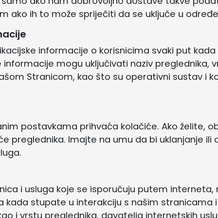
ka samo ako nam dobrovoljno dostave takve podatke
im ako ih to može spriječiti da se uključe u određ
macije
kacijske informacije o korisnicima svaki put kada
informacije mogu uključivati ​​naziv preglednika, v
ašom Stranicom, kao što su operativni sustav i kor
im postavkama prihvaća kolačiće. Ako želite, ob
čiće preglednika. Imajte na umu da bi uklanjanje ili
luga.
anica i usluga koje se isporučuju putem interneta
 kada stupate u interakciju s našim stranicama i
ao i vrstu preglednika, davatelja internetskih usl