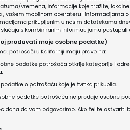
atuma/vremena, informacije koje tražite, lokalne i
 , vašem mobilnom operateru i informacijama o 
macijama prikupljenim u našim datotekama dnevn
o slučaju s kombiniranim informacijama postupali 
oj prodavati moje osobne podatke)
 potrošači u Kaliforniji imaju pravo na:
 osobne podatke potrošača otkrije kategorije i od
a.
 podatke o potrošaču koje je tvrtka prikupila.
 osobne podatke potrošača ne prodaje osobne po
 dana da vam odgovorimo. Ako želite ostvariti bi
a