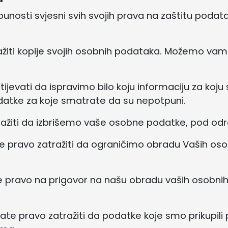
otpunosti svjesni svih svojih prava na zaštitu podat
ažiti kopije svojih osobnih podataka. Možemo vam
ijevati da ispravimo bilo koju informaciju za koj
datke za koje smatrate da su nepotpuni.
ražiti da izbrišemo vaše osobne podatke, pod od
e pravo zatražiti da ograničimo obradu Vaših o
e pravo na prigovor na našu obradu vaših osobn
e pravo zatražiti da podatke koje smo prikupili p