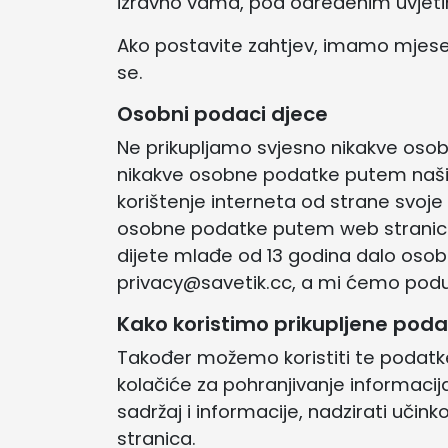
izravno vama, pod određenim uvjet
Ako postavite zahtjev, imamo mjesec
se.
Osobni podaci djece
Ne prikupljamo svjesno nikakve osob
nikakve osobne podatke putem naših s
korištenje interneta od strane svoje
osobne podatke putem web stranica, 
dijete mlađe od 13 godina dalo osobn
privacy@savetik.cc, a mi ćemo podu
Kako koristimo prikupljene pod
Također možemo koristiti te podatke 
kolačiće za pohranjivanje informacija
sadržaj i informacije, nadzirati učink
stranica.