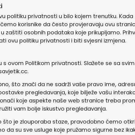
i
u politiku privatnosti u bilo kojem trenutku. Kada 
emo korisnike da često provjeravaju ovu stranicu
zaštiti osobnih podataka koje prikupljamo. Prihv
vu politiku privatnosti i biti svjesni izmjena.
u s ovom Politikom privatnosti. Slažete se sa sv
avjetik.cc.
no, što znači da ne sadrži vaše pravo ime, adresu,
tavke pregledavanja, koje bilježe vašu interak
naći koje aspekte naše web stranice treba promij
užiti vam bolje iskustvo pregledavanja.
o što je zlouporaba staze, pravodobno ćemo otkri
 da su sve usluge koje pružamo sigurne bez ikakv