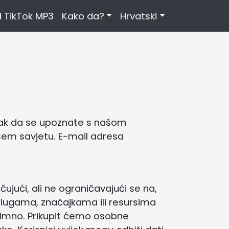
 TikTok MP3
Kako da?
Hrvatski
utak da se upoznate s našom
ašem savjetu. E-mail adresa
čujući, ali ne ograničavajući se na,
uslugama, značajkama ili resursima
onimno. Prikupit ćemo osobne