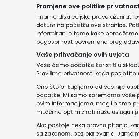
Promjene ove politike privatnost
Imamo diskrecijsko pravo ažurirati ov
datum na početku ove stranice. Potič
informirani o tome kako pomažemo u 
odgovornost povremeno pregledavati o
Vaše prihvaćanje ovih uvjeta
Vaše ćemo podatke koristiti u sklad
Pravilima privatnosti kada posjetite s
Ono što prikupljamo od vas nije osob
podatke. Mi samo spremamo vaše pos
ovim informacijama, mogli bismo pro
možemo optimizirati našu uslugu i pr
Ako postoje neka pravna pitanja, ka
sa zakonom, bez oklijevanja. Jamčimo