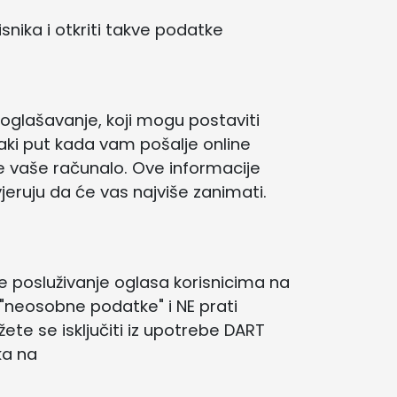
ika i otkriti takve podatke
 oglašavanje, koji mogu postaviti
aki put kada vam pošalje online
te vaše računalo. Ove informacije
eruju da će vas najviše zanimati.
 posluživanje oglasa korisnicima na
 "neosobne podatke" i NE prati
te se isključiti iz upotrebe DART
ka na