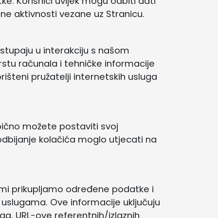
. Korisnici uvijek mogu odbiti dati
ene aktivnosti vezane uz Stranicu.
 stupaju u interakciju s našom
rstu računala i tehničke informacije
išteni pružatelji internetskih usluga
ično možete postaviti svoj
 odbijanje kolačića moglo utjecati na
, mi prikupljamo određene podatke i
 uslugama. Ove informacije uključuju
uga, URL-ove referentnih/izlaznih